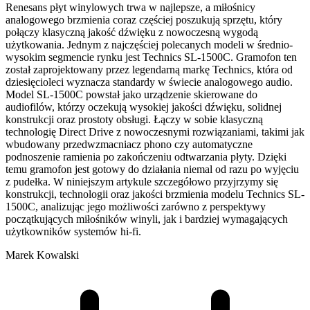
Renesans płyt winylowych trwa w najlepsze, a miłośnicy
analogowego brzmienia coraz częściej poszukują sprzętu, który
połączy klasyczną jakość dźwięku z nowoczesną wygodą
użytkowania. Jednym z najczęściej polecanych modeli w średnio-
wysokim segmencie rynku jest Technics SL-1500C. Gramofon ten
został zaprojektowany przez legendarną markę Technics, która od
dziesięcioleci wyznacza standardy w świecie analogowego audio.
Model SL-1500C powstał jako urządzenie skierowane do
audiofilów, którzy oczekują wysokiej jakości dźwięku, solidnej
konstrukcji oraz prostoty obsługi. Łączy w sobie klasyczną
technologię Direct Drive z nowoczesnymi rozwiązaniami, takimi jak
wbudowany przedwzmacniacz phono czy automatyczne
podnoszenie ramienia po zakończeniu odtwarzania płyty. Dzięki
temu gramofon jest gotowy do działania niemal od razu po wyjęciu
z pudełka. W niniejszym artykule szczegółowo przyjrzymy się
konstrukcji, technologii oraz jakości brzmienia modelu Technics SL-
1500C, analizując jego możliwości zarówno z perspektywy
początkujących miłośników winyli, jak i bardziej wymagających
użytkowników systemów hi-fi.
Marek Kowalski