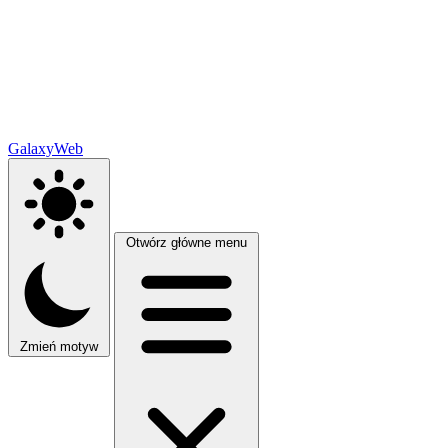
GalaxyWeb
Otwórz główne menu
Zmień motyw