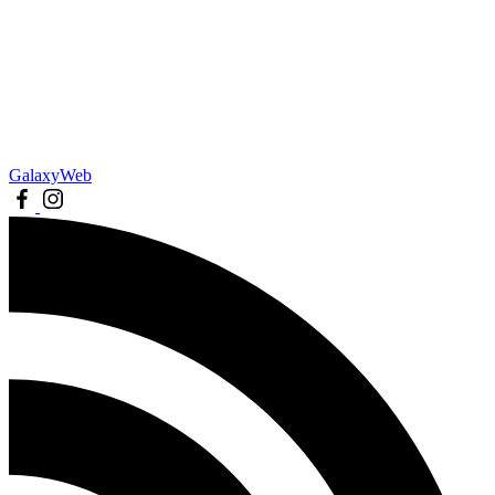
GalaxyWeb