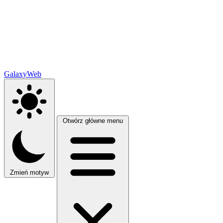
GalaxyWeb
Otwórz główne menu
Zmień motyw