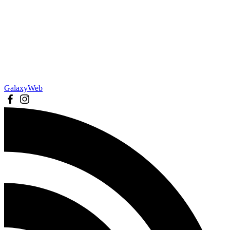
GalaxyWeb