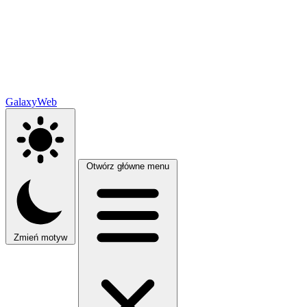
GalaxyWeb
Otwórz główne menu
Zmień motyw