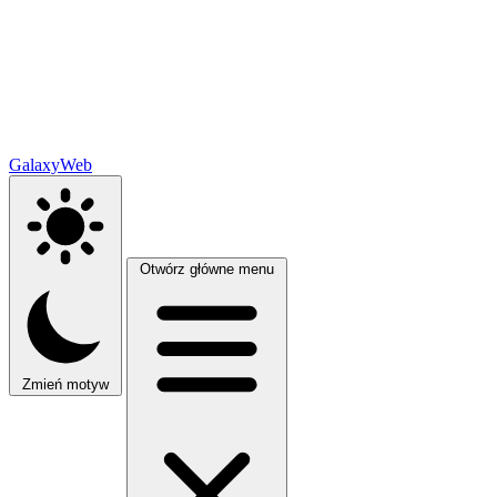
GalaxyWeb
Otwórz główne menu
Zmień motyw