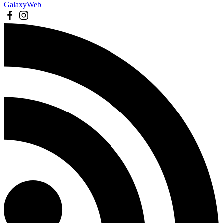
GalaxyWeb